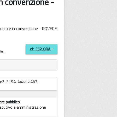
in convenzione -
 ruolo e in convenzione - ROVERE
ESPLORA
n...
ee2-2194-44aa-a467-
re pubblico
ecutivo e amministrazione