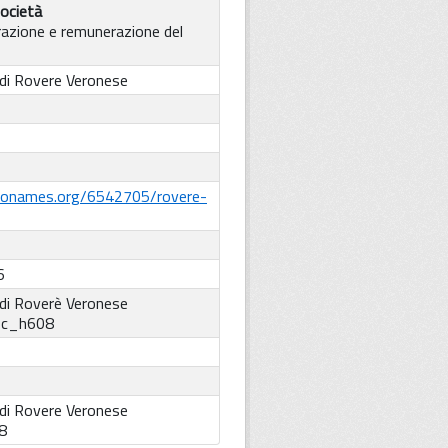
ocietà
azione e remunerazione del
di Rovere Veronese
eonames.org/6542705/rovere-
6
di Roverè Veronese
:
c_h608
di Rovere Veronese
8