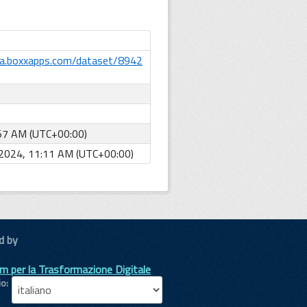
ta.boxxapps.com/dataset/8942
:57 AM (UTC+00:00)
2024, 11:11 AM (UTC+00:00)
d by
m per la Trasformazione Digitale
io