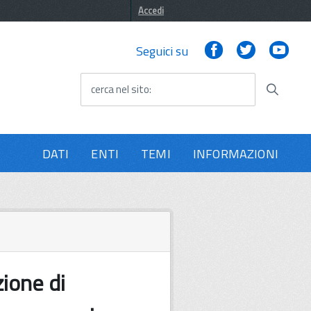
Accedi
Facebook
Twitter
You
Seguici su
cerca nel sito
DATI
ENTI
TEMI
INFORMAZIONI
ione di