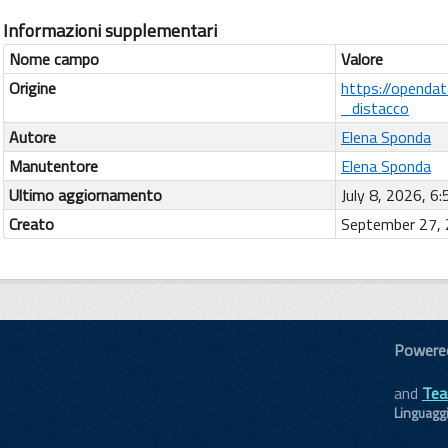
Informazioni supplementari
Nome campo
Valore
Origine
https://openda
_distacco
Autore
Elena Sponda
Manutentore
Elena Sponda
Ultimo aggiornamento
July 8, 2026, 6
Creato
September 27, 
Powere
and
Tea
Linguagg