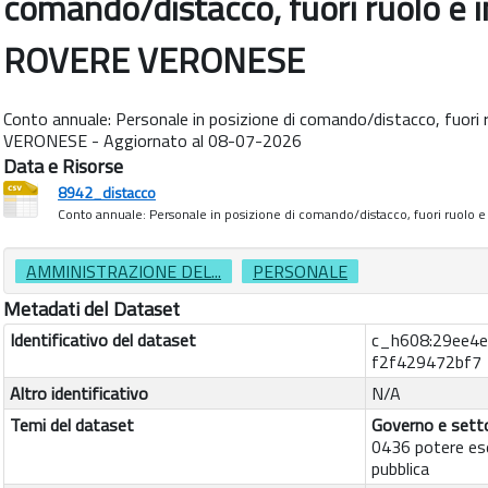
comando/distacco, fuori ruolo e 
ROVERE VERONESE
Conto annuale: Personale in posizione di comando/distacco, fuori
VERONESE - Aggiornato al 08-07-2026
Data e Risorse
8942_distacco
Conto annuale: Personale in posizione di comando/distacco, fuori ruolo e i
AMMINISTRAZIONE DEL...
PERSONALE
Metadati del Dataset
Identificativo del dataset
c_h608:29ee4
f2f429472bf7
Altro identificativo
N/A
Temi del dataset
Governo e setto
0436 potere es
pubblica