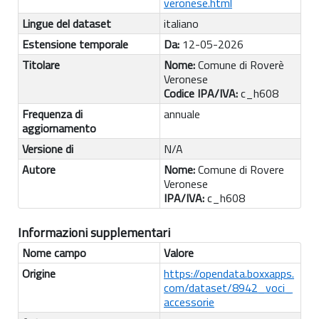
veronese.html
Lingue del dataset
italiano
Estensione temporale
Da:
12-05-2026
Titolare
Nome:
Comune di Roverè
Veronese
Codice IPA/IVA:
c_h608
Frequenza di
annuale
aggiornamento
Versione di
N/A
Autore
Nome:
Comune di Rovere
Veronese
IPA/IVA:
c_h608
Informazioni supplementari
Nome campo
Valore
Origine
https://opendata.boxxapps.
com/dataset/8942_voci_
accessorie