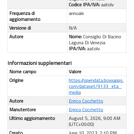
Codice IPA/IVA:
aatolv
Frequenza di
annuale
aggiornamento
Versione di
N/A
Autore
Nome:
Consiglio Di Bacino
Laguna Di Venezia
IPA/IVA:
aatolv
Informazioni supplementari
Nome campo
Valore
Origine
https://opendata.boxxapps.
com/dataset/9133_eta_
media
Autore
Enrico Cocchetto
Manutentore
Enrico Cocchetto
Ultimo aggiornamento
August 5, 2026, 9:00 AM
(UTC+00:00)
Creato
June 10, 2023, 2:10 PM