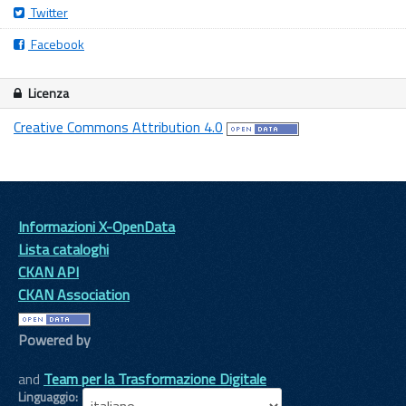
Twitter
Facebook
Licenza
Creative Commons Attribution 4.0
Informazioni X-OpenData
Lista cataloghi
CKAN API
CKAN Association
Powered by
and
Team per la Trasformazione Digitale
Linguaggio