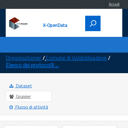
Accedi
X-OpenData
DATI
ENTI
Organisationer
Comune di Valdobbiadene
Elenco dei protocolli ...
TEMI
INFORMAZIONI
Dataset
Grupper
Flusso di attività