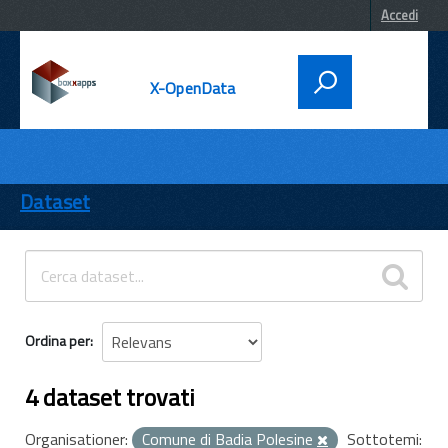
Accedi
X-OpenData
DATI
ENTI
Dataset
TEMI
INFORMAZIONI
Ordina per
4 dataset trovati
Organisationer:
Comune di Badia Polesine
Sottotemi: