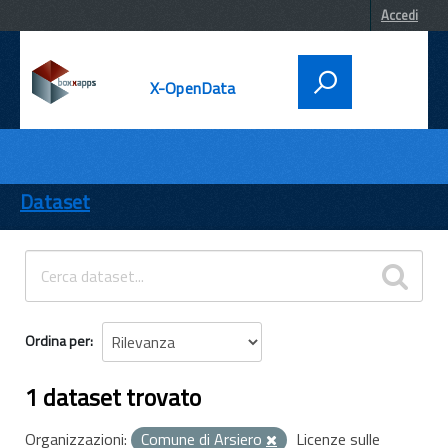
Accedi
X-OpenData
DATI
ENTI
Dataset
TEMI
INFORMAZIONI
Ordina per
1 dataset trovato
Organizzazioni:
Comune di Arsiero
Licenze sulle