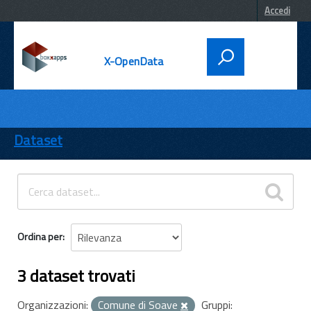
Accedi
X-OpenData
DATI
ENTI
Dataset
TEMI
INFORMAZIONI
Ordina per
3 dataset trovati
Organizzazioni:
Comune di Soave
Gruppi: