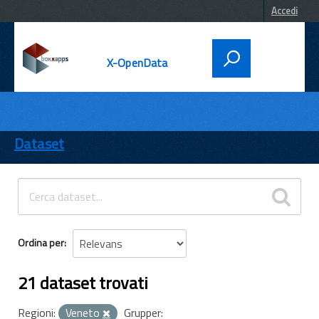
Accedi
X-OpenData
DATI
ENTI
Dataset
TEMI
INFORMAZIONI
Ordina per
21 dataset trovati
Regioni:
Veneto
Grupper: