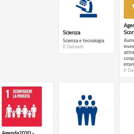
Age
Scon
Scienza
Aume
Scienza e tecnologia
inve
0 Dataset
attr
coop
inter
0 Da
Agenda2030 -