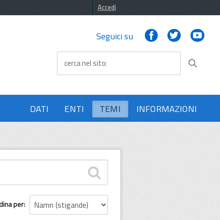
Accedi
Facebook
Twitter
You
Seguici su
cerca nel sito
DATI
ENTI
TEMI
INFORMAZIONI
dina per