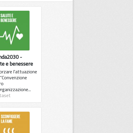
nda2030 -
te e benessere
orzare l'attuazione
a “Convenzione
ro
Organizzazione...
taset