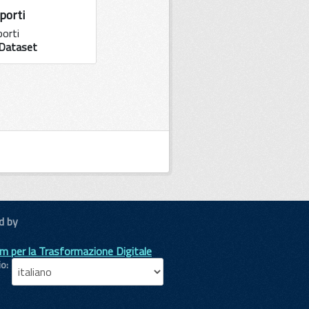
porti
porti
Dataset
d by
m per la Trasformazione Digitale
io