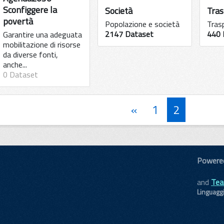
Sconfiggere la
Società
Tras
povertà
Popolazione e società
Tras
2147 Dataset
440 
Garantire una adeguata
mobilitazione di risorse
da diverse fonti,
anche...
0 Dataset
«
1
2
Powere
and
Tea
Linguagg