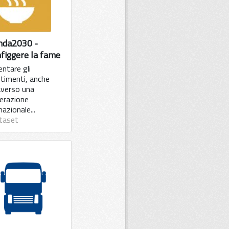
nda2030 -
figgere la fame
ntare gli
stimenti, anche
averso una
erazione
nazionale...
taset