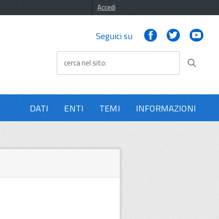
Accedi
Facebook
Twitter
You
Seguici su
cerca nel sito
DATI
ENTI
TEMI
INFORMAZIONI