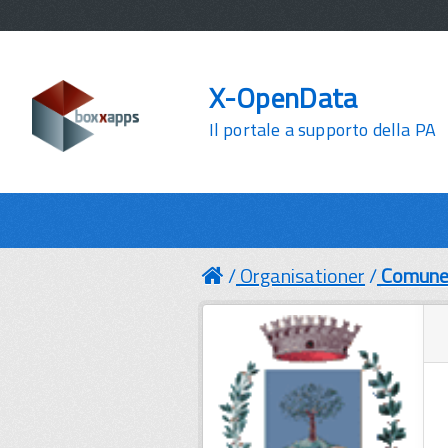
X-OpenData
Il portale a supporto della PA
Organisationer
Comune 