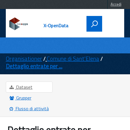
Accedi
X-OpenData
DATI
ENTI
Organisationer
Comune di Sant'Elena
Dettaglio entrate per ...
TEMI
INFORMAZIONI
Dataset
Grupper
Flusso di attività
Dettaglio entrate per