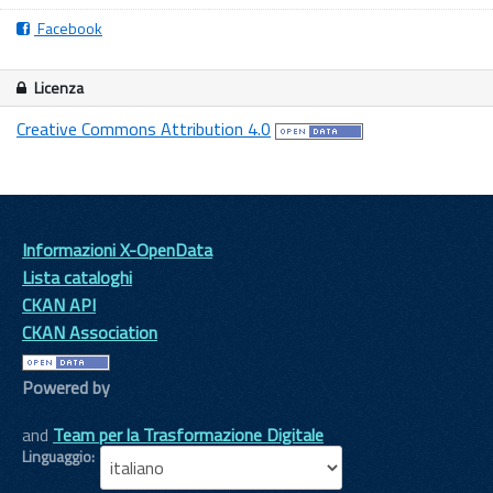
Facebook
Licenza
Creative Commons Attribution 4.0
Informazioni X-OpenData
Lista cataloghi
CKAN API
CKAN Association
Powered by
and
Team per la Trasformazione Digitale
Linguaggio