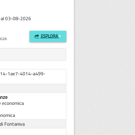
o al 03-08-2026
ESPLORA
-2026
714-1ae7-4014-a499-
anze
e economica
conomica
di Fontaniva