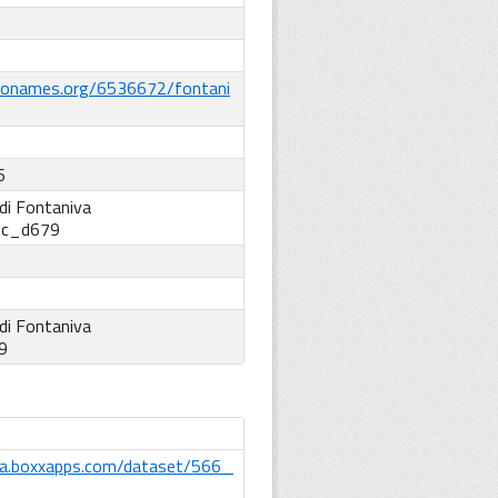
eonames.org/6536672/fontani
6
di Fontaniva
:
c_d679
di Fontaniva
9
ta.boxxapps.com/dataset/566_