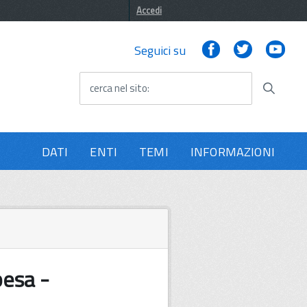
Accedi
Facebook
Twitter
You
Seguici su
cerca nel sito
DATI
ENTI
TEMI
INFORMAZIONI
pesa -