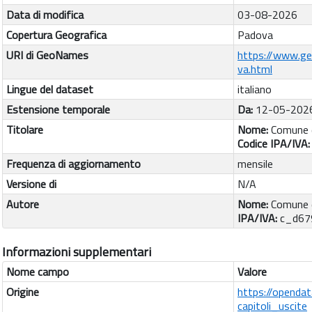
Data di modifica
03-08-2026
Copertura Geografica
Padova
URI di GeoNames
https://www.g
va.html
Lingue del dataset
italiano
Estensione temporale
Da:
12-05-202
Titolare
Nome:
Comune 
Codice IPA/IVA
Frequenza di aggiornamento
mensile
Versione di
N/A
Autore
Nome:
Comune 
IPA/IVA:
c_d67
Informazioni supplementari
Nome campo
Valore
Origine
https://openda
capitoli_uscite