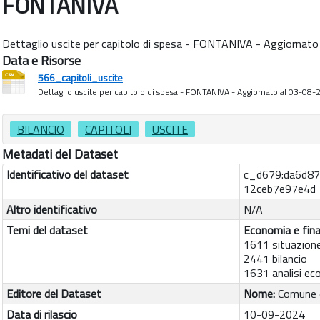
FONTANIVA
Dettaglio uscite per capitolo di spesa - FONTANIVA - Aggiornat
Data e Risorse
566_capitoli_uscite
Dettaglio uscite per capitolo di spesa - FONTANIVA - Aggiornato al 03-08
BILANCIO
CAPITOLI
USCITE
Metadati del Dataset
Identificativo del dataset
c_d679:da6d8
12ceb7e97e4d
Altro identificativo
N/A
Temi del dataset
Economia e fin
1611 situazion
2441 bilancio
1631 analisi e
Editore del Dataset
Nome:
Comune 
Data di rilascio
10-09-2024