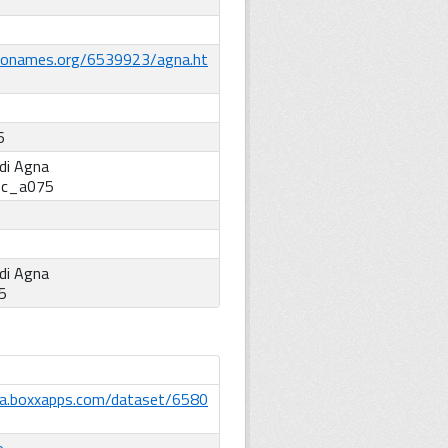
eonames.org/6539923/agna.ht
6
di Agna
:
c_a075
di Agna
5
ta.boxxapps.com/dataset/6580