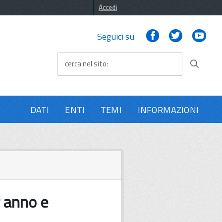
Accedi
Facebook
Twitter
You
Seguici su
cerca nel sito
DATI
ENTI
TEMI
INFORMAZIONI
r anno e