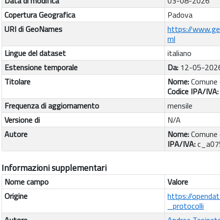
Data di modifica
03-08-2026
Copertura Geografica
Padova
URI di GeoNames
https://www.g
ml
Lingue del dataset
italiano
Estensione temporale
Da:
12-05-202
Titolare
Nome:
Comune 
Codice IPA/IVA
Frequenza di aggiornamento
mensile
Versione di
N/A
Autore
Nome:
Comune 
IPA/IVA:
c_a07
Informazioni supplementari
Nome campo
Valore
Origine
https://openda
_protocolli